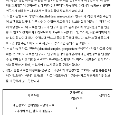
,
.
며
식별가능한 자료를 추출한 후 암호화한 후 이를 연구자에게 제공합니다
이 경우
,
익명화되었기에 생명윤리법에 따라 심의면제가 가능하며
수집시에 동의를 받았다면
.
연구자가 이용하는 시점에서는 동의취득이 필요하지 않습니다
.
,
(identified data, retrospective):
라
식별가능한 자료
후향적
연구자가 직접 자료를 수집하
,
여 보관하고 있거나
다른 사람이 수집한 자료를 개인정보와 함께 제공받는 경우가 이
.
에 해당합니다
이 자료는 연구자가 연구의 결과와 원제공자의 개인식별정보를 연결
.
,
할 수 있으며 철저한 개인정보보호가 요구되는 상황입니다
따라서
생명윤리법에 따
,
.
라 심의를 받아야 하며
수집시에 반드시 동의를 구해야 합니다
또한 포괄적 동의가
.
아니었다면 수집시에도 자료 제공자의 추가적인 동의가 필요합니다
.
,
(identified samples, prospective):
마
식별가능한 자료
전향적
연구자가 직접 자료를 수집
,
하는 것으로
이 자료는 연구자가 연구의 결과와 원제공자의 개인식별정보를 연결할
.
,
수 있으며 철저한 개인정보보호가 요구되는 상황입니다
따라서
생명윤리법에 따라
,
.
심의를 받아야 하며
수집시에 반드시 동의를 구해야 합니다
о
식별가능한 자료를 이용하는 경우 연구대상자의 개인정보를 보호하기 위한 충분한 대
,
(
)
책이 필요하며
증례기록서
또는 자료수집도구
에는 가능한 자료 제공자의 개인정보
.
를 기록하지 않도록 합니다
생명윤리법
자료 유형
심의대상
적용여부
개인정보가 전혀없는 익명의 자료
X
(
,
)
과거에 수집
출처가 불분명