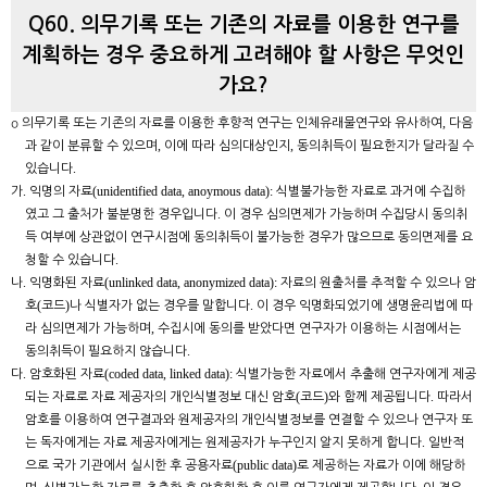
Q60. 의무기록 또는 기존의 자료를 이용한 연구를
계획하는 경우 중요하게 고려해야 할 사항은 무엇인
가요?
,
о
의무기록 또는 기존의 자료를 이용한 후향적 연구는 인체유래물연구와 유사하여
다음
,
,
과 같이 분류할 수 있으며
이에 따라 심의대상인지
동의취득이 필요한지가 달라질 수
.
있습니다
.
(unidentified data, anoymous data):
가
익명의 자료
식별불가능한 자료로 과거에 수집하
.
였고 그 출처가 불분명한 경우입니다
이 경우 심의면제가 가능하며 수집당시 동의취
득 여부에 상관없이 연구시점에 동의취득이 불가능한 경우가 많으므로 동의면제를 요
.
청할 수 있습니다
.
(unlinked data, anonymized data):
나
익명화된 자료
자료의 원출처를 추적할 수 있으나 암
(
)
.
호
코드
나 식별자가 없는 경우를 말합니다
이 경우 익명화되었기에 생명윤리법에 따
,
라 심의면제가 가능하며
수집시에 동의를 받았다면 연구자가 이용하는 시점에서는
.
동의취득이 필요하지 않습니다
.
(coded data, linked data):
다
암호화된 자료
식별가능한 자료에서 추출해 연구자에게 제공
(
)
.
되는 자료로 자료 제공자의 개인식별정보 대신 암호
코드
와 함께 제공됩니다
따라서
암호를 이용하여 연구결과와 원제공자의 개인식별정보를 연결할 수 있으나 연구자 또
.
는 독자에게는 자료 제공자에게는 원제공자가 누구인지 알지 못하게 합니다
일반적
(public data)
으로 국가 기관에서 실시한 후 공용자료
로 제공하는 자료가 이에 해당하