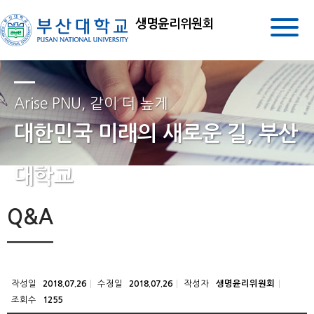
생명윤리위원회
Arise PNU, 같이 더 높게
대한민국 미래의 새로운 길, 부산
대학교
Q&A
작성일
수정일
작성자
2018.07.26
2018.07.26
생명윤리위원회
조회수
1255